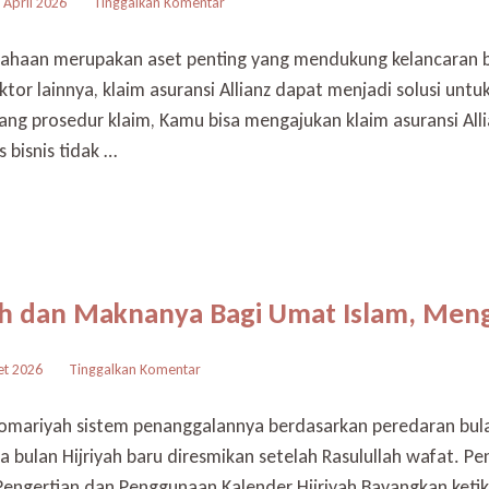
pada
 April 2026
Tinggalkan Komentar
Cara
Mengajukan
ahaan merupakan aset penting yang mendukung kelancaran bisn
Klaim
ktor lainnya, klaim asuransi Allianz dapat menjadi solusi un
Asuransi
Allianz
g prosedur klaim, Kamu bisa mengajukan klaim asuransi All
untuk
s bisnis tidak …
Kendaraan
Operasional
yah dan Maknanya Bagi Umat Islam, Me
pada
et 2026
Tinggalkan Komentar
12
Nama
Qomariyah sistem penanggalannya berdasarkan peredaran bul
Bulan
bulan Hijriyah baru diresmikan setelah Rasulullah wafat. P
Hijriyah
dan
engertian dan Penggunaan Kalender Hijriyah Bayangkan keti