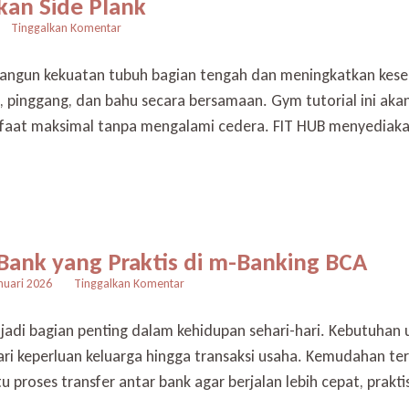
kan Side Plank
pada
Tinggalkan Komentar
Gym
Tutorial:
angun kekuatan tubuh bagian tengah dan meningkatkan kesei
Belajar
t, pinggang, dan bahu secara bersamaan. Gym tutorial ini a
Gerakan
Side
faat maksimal tanpa mengalami cedera. FIT HUB menyediak
Plank
 Bank yang Praktis di m-Banking BCA
pada
nuari 2026
Tinggalkan Komentar
Fitur
Transfer
enjadi bagian penting dalam kehidupan sehari-hari. Kebutuhan 
Antar
dari keperluan keluarga hingga transaksi usaha. Kemudahan t
Bank
yang
proses transfer antar bank agar berjalan lebih cepat, prakt
Praktis