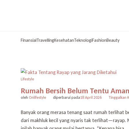
Finansial
Travelling
Kesehatan
Teknologi
Fashion
Beauty
Lifestyle
Rumah Bersih Belum Tentu Aman: 
oleh
Onlifestyle
diperbarui pada
18 April 2026
Tinggalkan 
Banyak orang merasa tenang saat rumah terlihat bers
dari makhluk kecil yang nyaris tak terlihat—rayap. M
inilah banyak orang mulai bertanya, “Kenapa bisa …