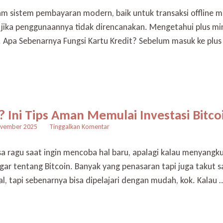
Minus
lam sistem pembayaran modern, baik untuk transaksi offline
Punya
n jika penggunaannya tidak direncanakan. Mengetahui plus m
Kartu
Kredit
 Apa Sebenarnya Fungsi Kartu Kredit? Sebelum masuk ke plus 
yang
Perlu
Kamu
Tahu
? Ini Tips Aman Memulai Investasi Bit
pada
ovember 2025
Tinggalkan Komentar
Takut
Salah
sa ragu saat ingin mencoba hal baru, apalagi kalau menyang
Langkah?
ar tentang Bitcoin. Banyak yang penasaran tapi juga takut sa
Ini
Tips
, tapi sebenarnya bisa dipelajari dengan mudah, kok. Kalau 
Aman
Memulai
Investasi
Bitcoin