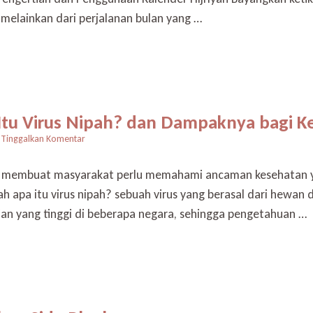
Maknanya
melainkan dari perjalanan bulan yang …
Bagi
Umat
Islam,
Menghitung
Waktu
dengan
Cahaya
Itu Virus Nipah? dan Dampaknya bagi K
Bulan
pada
Tinggalkan Komentar
Mengenal
Lebih
 membuat masyarakat perlu memahami ancaman kesehatan yang
Dekat
ah apa itu virus nipah? sebuah virus yang berasal dari hewan
Apa
Itu
n yang tinggi di beberapa negara, sehingga pengetahuan …
Virus
Nipah?
dan
Dampaknya
bagi
Kesehatan