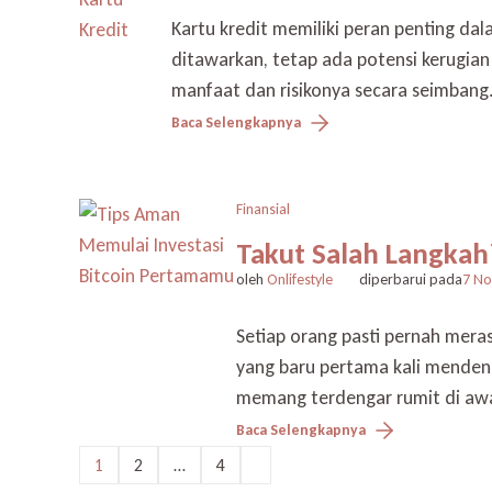
Kartu kredit memiliki peran penting da
ditawarkan, tetap ada potensi kerugia
manfaat dan risikonya secara seimbang.
Baca Selengkapnya
Finansial
Takut Salah Langkah
oleh
Onlifestyle
diperbarui pada
7 N
Setiap orang pasti pernah mera
yang baru pertama kali mendeng
memang terdengar rumit di awal
Baca Selengkapnya
Paginasi
1
2
…
4
Halaman
Halaman
Halaman
pos