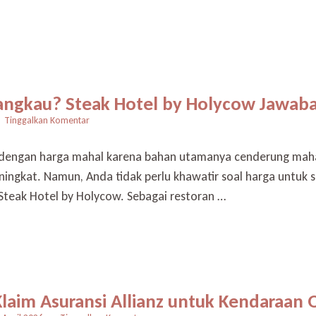
Ini
Fakta
Tentang
Rayap
yang
Jarang
Diketahui
rjangkau? Steak Hotel by Holycow Jawab
pada
Tinggalkan Komentar
Cari
Steak
ik dengan harga mahal karena bahan utamanya cenderung maha
Enak
kat. Namun, Anda tidak perlu khawatir soal harga untuk saa
Harga
Terjangkau?
Steak Hotel by Holycow. Sebagai restoran …
Steak
Hotel
by
Holycow
Jawabannya
laim Asuransi Allianz untuk Kendaraan 