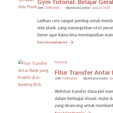
Gym Tutorial: Belajar Gera
oleh
Onlifestyle
diperbarui pada
5 Januari 2026
Latihan core sangat penting untuk memb
side plank, yang menargetkan otot peru
benar agar Kamu bisa mendapatkan man
Baca Selengkapnya
Finansial
Fitur Transfer Antar
oleh
Onlifestyle
diperbarui pada
5 Ja
Aktivitas transfer dana kini m
dalam berbagai situasi, mulai 
yang dirancang untuk membantu 
Baca Selengkapnya