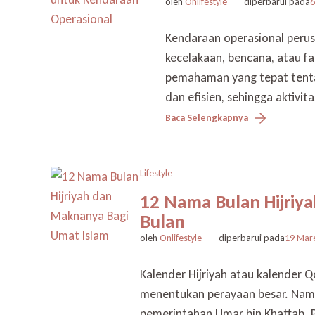
oleh
Onlifestyle
diperbarui pada
6
Kendaraan operasional perus
kecelakaan, bencana, atau fa
pemahaman yang tepat tentan
dan efisien, sehingga aktivita
Baca Selengkapnya
Lifestyle
12 Nama Bulan Hijri
Bulan
oleh
Onlifestyle
diperbarui pada
19 Mar
Kalender Hijriyah atau kalender 
menentukan perayaan besar. Nama 
pemerintahan Umar bin Khattab. P