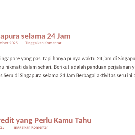
di
m-
Banking
BCA
ngapura selama 24 Jam
pada
mber 2025
Tinggalkan Komentar
8
Aktivitas
 Singapore yang pas, tapi hanya punya waktu 24 jam di Singap
Seru
u nikmati dalam sehari. Berikut adalah panduan perjalanan 
di
Singapura
Seru di Singapura selama 24 Jam Berbagai aktivitas seru ini
selama
24
Jam
redit yang Perlu Kamu Tahu
pada
025
Tinggalkan Komentar
Plus