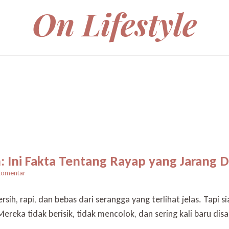
On Lifestyle
Ini Fakta Tentang Rayap yang Jarang D
pada
Komentar
Rumah
Bersih
ih, rapi, dan bebas dari serangga yang terlihat jelas. Tapi 
Belum
ereka tidak berisik, tidak mencolok, dan sering kali baru disa
Tentu
Aman: