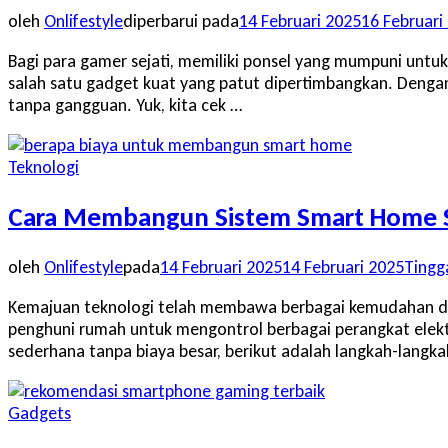
oleh
Onlifestyle
diperbarui pada
14 Februari 2025
16 Februari
Bagi para gamer sejati, memiliki ponsel yang mumpuni untuk
salah satu gadget kuat yang patut dipertimbangkan. Dengan 
tanpa gangguan. Yuk, kita cek …
Teknologi
Cara Membangun Sistem Smart Home 
oleh
Onlifestyle
pada
14 Februari 2025
14 Februari 2025
Tingg
Kemajuan teknologi telah membawa berbagai kemudahan da
penghuni rumah untuk mengontrol berbagai perangkat elekt
sederhana tanpa biaya besar, berikut adalah langkah-langk
Gadgets