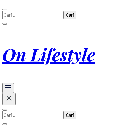
Cari
untuk:
On Lifestyle
Cari
untuk: