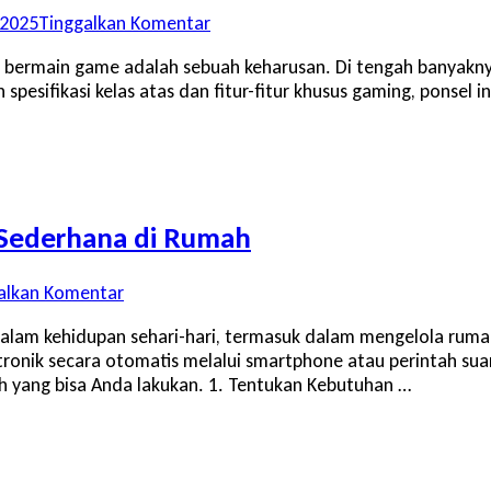
pada
 2025
Tinggalkan Komentar
5
 bermain game adalah sebuah keharusan. Di tengah banyaknya 
Alasan
spesifikasi kelas atas dan fitur-fitur khusus gaming, ponse
Mengapa
Black
Shark
5
Pro
Layak
Sederhana di Rumah
Jadi
Ponsel
Gaming
pada
alkan Komentar
Pilihanmu
Cara
lam kehidupan sehari-hari, termasuk dalam mengelola ruma
Membangun
ronik secara otomatis melalui smartphone atau perintah su
Sistem
ah yang bisa Anda lakukan. 1. Tentukan Kebutuhan …
Smart
Home
Sederhana
di
Rumah