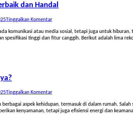
rbaik dan Handal
pada
025
Tinggalkan Komentar
5
ada komunikasi atau media sosial, tetapi juga untuk hibura
Rekomendasi
pesifikasi tinggi dan fitur canggih. Berikut adalah lima r
Smartphone
Gaming
Terbaik
dan
Handal
nya?
pada
025
Tinggalkan Komentar
Apa
bagai aspek kehidupan, termasuk di dalam rumah. Salah sat
Itu
erikan kenyamanan, tetapi juga efisiensi energi dan keaman
Smart
Home
dan
Berapa