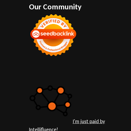
Our Community
I'm just paid by
Intellifluence!