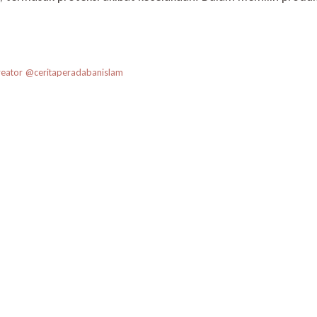
Santunan
Kecelakaan
reator @ceritaperadabanislam