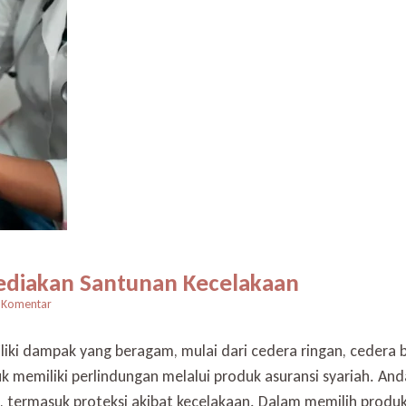
yediakan Santunan Kecelakaan
pada
 Komentar
Asuransi
Jiwa
iki dampak yang beragam, mulai dari cedera ringan, cedera be
Syariah
k memiliki perlindungan melalui produk asuransi syariah. And
yang
Menyediakan
 termasuk proteksi akibat kecelakaan. Dalam memilih produk 