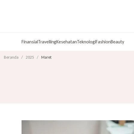
Finansial
Travelling
Kesehatan
Teknologi
Fashion
Beauty
Beranda
/
2025
/
Maret