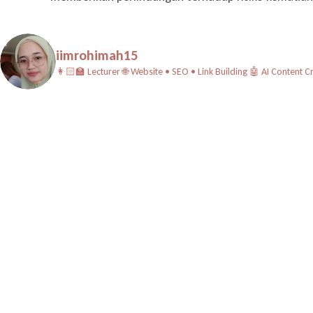
iimrohimah15
👩🏻‍🏫 Lecturer
🌐 Website • SEO • Link Building
🤖 AI Content C