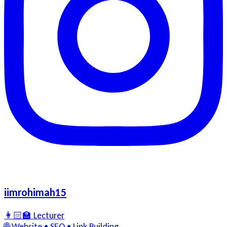
iimrohimah15
👩🏻‍🏫 Lecturer
🌐 Website • SEO • Link Building