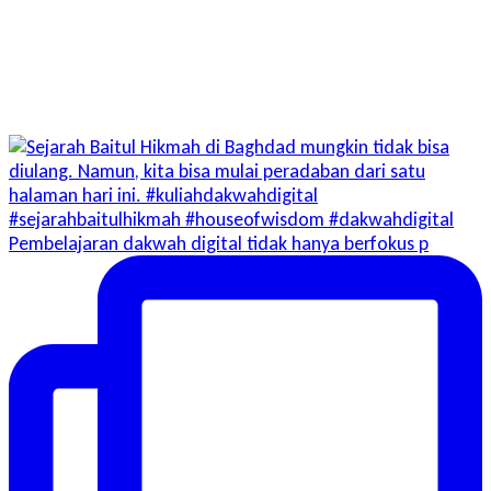
Pembelajaran dakwah digital tidak hanya berfokus p