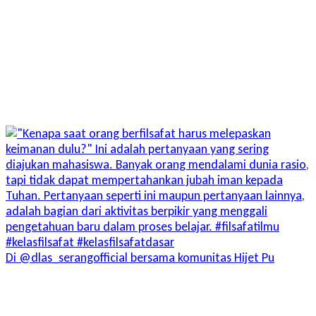
Di @dlas_serangofficial bersama komunitas Hijet Pu