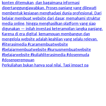
Perkuliahan bukan hanya soal nilai. Tapi impact pa