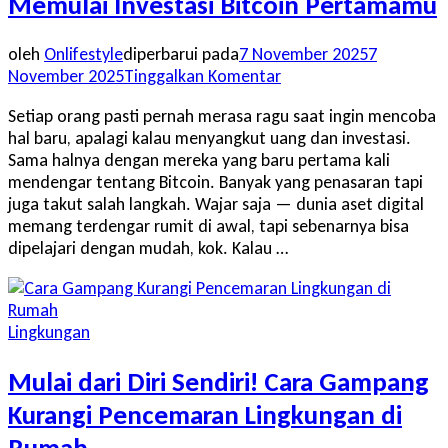
Memulai Investasi Bitcoin Pertamamu
oleh
Onlifestyle
diperbarui pada
7 November 2025
7
pada
November 2025
Tinggalkan Komentar
Takut
Setiap orang pasti pernah merasa ragu saat ingin mencoba
Salah
hal baru, apalagi kalau menyangkut uang dan investasi.
Langkah?
Sama halnya dengan mereka yang baru pertama kali
Ini
mendengar tentang Bitcoin. Banyak yang penasaran tapi
Tips
juga takut salah langkah. Wajar saja — dunia aset digital
Aman
memang terdengar rumit di awal, tapi sebenarnya bisa
Memulai
dipelajari dengan mudah, kok. Kalau …
Investasi
Bitcoin
Pertamamu
Lingkungan
Mulai dari Diri Sendiri! Cara Gampang
Kurangi Pencemaran Lingkungan di
Rumah