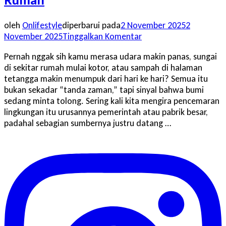
oleh
Onlifestyle
diperbarui pada
2 November 2025
2
pada
November 2025
Tinggalkan Komentar
Mulai
Pernah nggak sih kamu merasa udara makin panas, sungai
dari
di sekitar rumah mulai kotor, atau sampah di halaman
Diri
tetangga makin menumpuk dari hari ke hari? Semua itu
Sendiri!
bukan sekadar “tanda zaman,” tapi sinyal bahwa bumi
Cara
sedang minta tolong. Sering kali kita mengira pencemaran
Gampang
lingkungan itu urusannya pemerintah atau pabrik besar,
Kurangi
padahal sebagian sumbernya justru datang …
Pencemaran
Lingkungan
di
Rumah