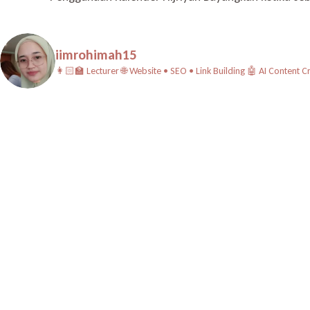
iimrohimah15
👩🏻‍🏫 Lecturer
🌐 Website • SEO • Link Building
🤖 AI Content C