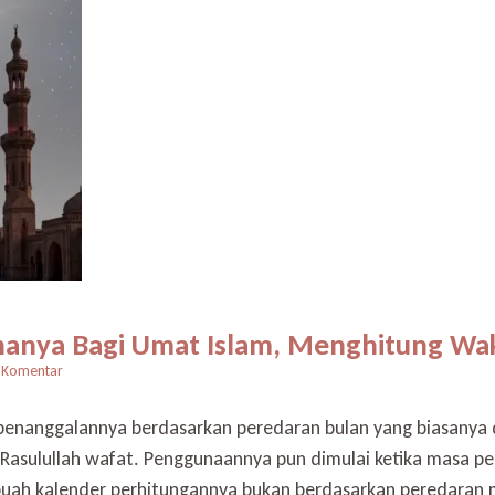
nanya Bagi Umat Islam, Menghitung Wa
pada
 Komentar
12
Nama
m penanggalannya berdasarkan peredaran bulan yang biasany
Bulan
h Rasulullah wafat. Penggunaannya pun dimulai ketika masa p
Hijriyah
dan
buah kalender perhitungannya bukan berdasarkan peredaran m