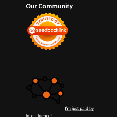
Our Community
I'm just paid by
Intellifluence!