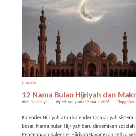
Lifestyle
12 Nama Bulan Hijriyah dan Mak
oleh
Onlifestyle
diperbarui pada
19 Maret 2026
Tinggalkan
Kalender Hijriyah atau kalender Qomariyah siste
besar. Nama bulan Hijriyah baru diresmikan setela
Penggunaan Kalender Hijriyah Bayangkan ketika se