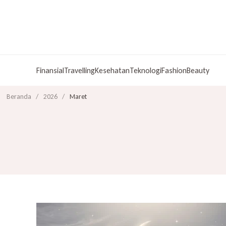
Finansial
Travelling
Kesehatan
Teknologi
Fashion
Beauty
Beranda
/
2026
/
Maret