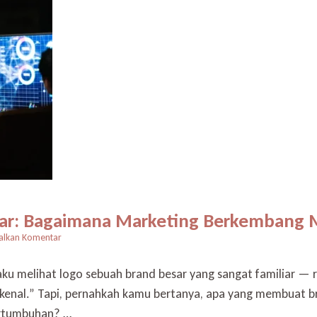
Besar: Bagaimana Marketing Berkembang
pada
alkan Komentar
Rahasia
di
rpaku melihat logo sebuah brand besar yang sangat familiar 
Balik
kenal.” Tapi, pernahkah kamu bertanya, apa yang membuat bra
Sukses
Brand
ertumbuhan? …