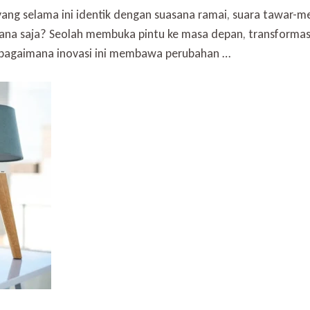
Digital
ng selama ini identik dengan suasana ramai, suara tawar-me
Pasar
ana saja? Seolah membuka pintu ke masa depan, transformasi 
Tradisional:
Inovasi
n bagaimana inovasi ini membawa perubahan …
e-
Pasar
Kabupaten
Langkat
untuk
UMKM
Lokal