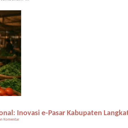
Besar:
Bagaimana
Marketing
Berkembang
Menjadi
Mesin
Pertumbuhan
sional: Inovasi e-Pasar Kabupaten Lang
pada
an Komentar
Transformasi