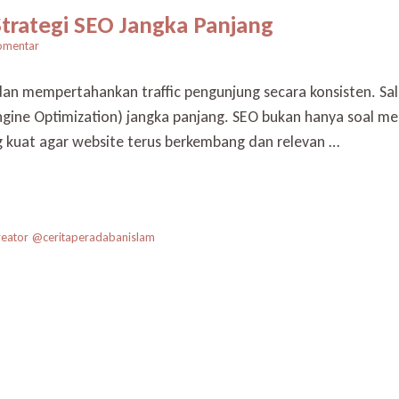
Strategi SEO Jangka Panjang
pada
omentar
Naikkan
Traffic
n mempertahankan traffic pengunjung secara konsisten. Sala
Website
gine Optimization) jangka panjang. SEO bukan hanya soal me
dengan
Strategi
 kuat agar website terus berkembang dan relevan …
SEO
Jangka
Panjang
reator @ceritaperadabanislam