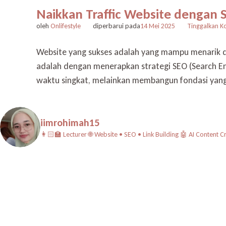
Naikkan Traffic Website dengan 
oleh
Onlifestyle
diperbarui pada
14 Mei 2025
Tinggalkan K
Website yang sukses adalah yang mampu menarik da
adalah dengan menerapkan strategi SEO (Search En
waktu singkat, melainkan membangun fondasi yang
iimrohimah15
👩🏻‍🏫 Lecturer
🌐 Website • SEO • Link Building
🤖 AI Content C