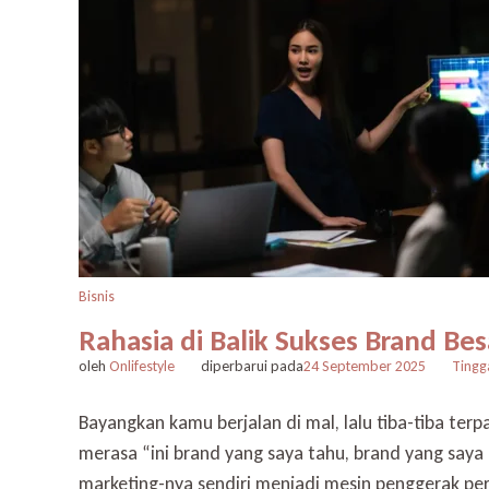
Bisnis
Rahasia di Balik Sukses Brand 
oleh
Onlifestyle
diperbarui pada
24 September 2025
Tingg
Bayangkan kamu berjalan di mal, lalu tiba-tiba te
merasa “ini brand yang saya tahu, brand yang saya 
marketing-nya sendiri menjadi mesin penggerak p