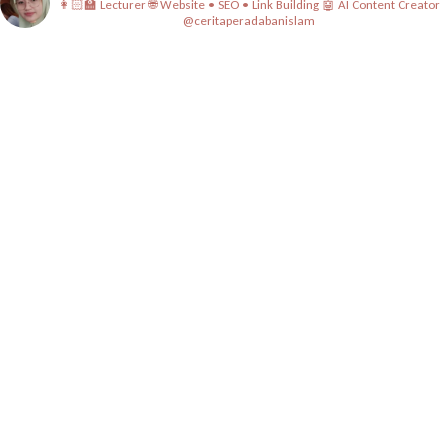
👩🏻‍🏫 Lecturer
🌐 Website • SEO • Link Building
🤖 AI Content Creator
@ceritaperadabanislam