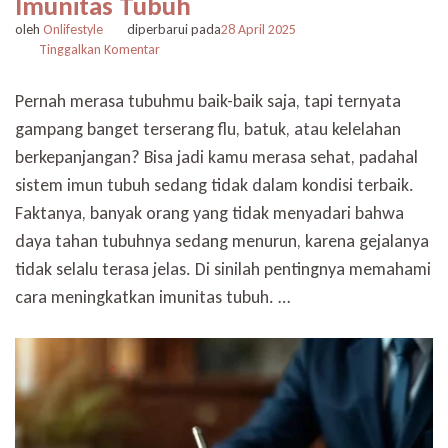
Imunitas Tubuh
oleh
Onlifestyle
diperbarui pada
28 April 2025
pada
Tinggalkan Komentar
Merasa
Sehat
Pernah merasa tubuhmu baik-baik saja, tapi ternyata
Belum
gampang banget terserang flu, batuk, atau kelelahan
Tentu
Imun
berkepanjangan? Bisa jadi kamu merasa sehat, padahal
Kuat,
sistem imun tubuh sedang tidak dalam kondisi terbaik.
Ini
Cara
Faktanya, banyak orang yang tidak menyadari bahwa
Meningkatkan
daya tahan tubuhnya sedang menurun, karena gejalanya
Imunitas
tidak selalu terasa jelas. Di sinilah pentingnya memahami
Tubuh
cara meningkatkan imunitas tubuh. …