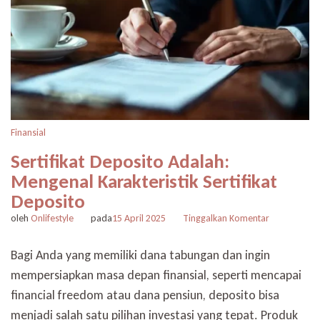
Finansial
Sertifikat Deposito Adalah:
Mengenal Karakteristik Sertifikat
Deposito
pada
oleh
Onlifestyle
pada
15 April 2025
Tinggalkan Komentar
Sertifikat
Deposito
Bagi Anda yang memiliki dana tabungan dan ingin
Adalah:
mempersiapkan masa depan finansial, seperti mencapai
Mengenal
Karakteristik
financial freedom atau dana pensiun, deposito bisa
Sertifikat
menjadi salah satu pilihan investasi yang tepat. Produk
Deposito