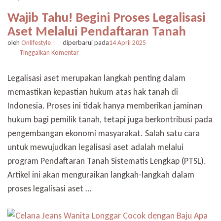
Wajib Tahu! Begini Proses Legalisasi
Aset Melalui Pendaftaran Tanah
oleh
Onlifestyle
diperbarui pada
14 April 2025
pada
Tinggalkan Komentar
Wajib
Tahu!
Legalisasi aset merupakan langkah penting dalam
Begini
memastikan kepastian hukum atas hak tanah di
Proses
Legalisasi
Indonesia. Proses ini tidak hanya memberikan jaminan
Aset
hukum bagi pemilik tanah, tetapi juga berkontribusi pada
Melalui
Pendaftaran
pengembangan ekonomi masyarakat. Salah satu cara
Tanah
untuk mewujudkan legalisasi aset adalah melalui
program Pendaftaran Tanah Sistematis Lengkap (PTSL).
Artikel ini akan menguraikan langkah-langkah dalam
proses legalisasi aset …