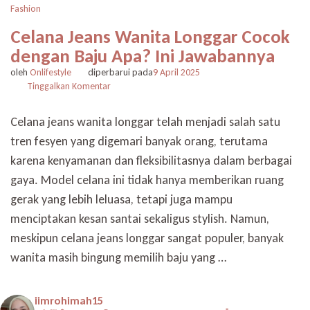
Fashion
Celana Jeans Wanita Longgar Cocok
dengan Baju Apa? Ini Jawabannya
oleh
Onlifestyle
diperbarui pada
9 April 2025
pada
Tinggalkan Komentar
Celana
Jeans
Celana jeans wanita longgar telah menjadi salah satu
Wanita
tren fesyen yang digemari banyak orang, terutama
Longgar
Cocok
karena kenyamanan dan fleksibilitasnya dalam berbagai
dengan
gaya. Model celana ini tidak hanya memberikan ruang
Baju
Apa?
gerak yang lebih leluasa, tetapi juga mampu
Ini
menciptakan kesan santai sekaligus stylish. Namun,
Jawabannya
meskipun celana jeans longgar sangat populer, banyak
wanita masih bingung memilih baju yang …
iimrohimah15