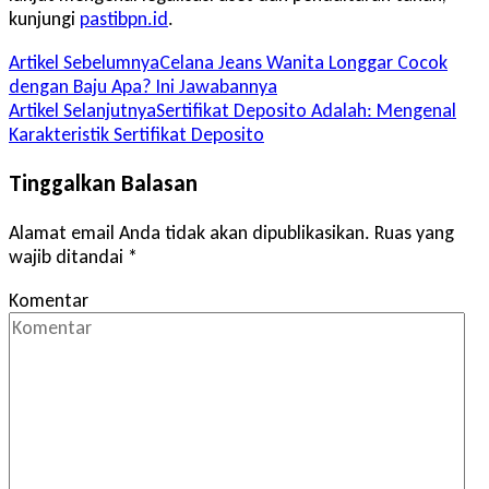
kunjungi
pastibpn.id
.
Navigasi
Artikel Sebelumnya
Celana Jeans Wanita Longgar Cocok
dengan Baju Apa? Ini Jawabannya
Artikel
Artikel Selanjutnya
Sertifikat Deposito Adalah: Mengenal
Karakteristik Sertifikat Deposito
Tinggalkan Balasan
Alamat email Anda tidak akan dipublikasikan.
Ruas yang
wajib ditandai
*
Komentar