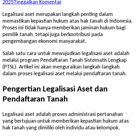
pada
2025
Tinggalkan Komentar
Wajib
Legalisasi aset merupakan langkah penting dalam
Tahu!
memastikan kepastian hukum atas hak tanah di Indonesia.
Begini
Proses ini tidak hanya memberikan jaminan hukum bagi
Proses
pemilik tanah, tetapi juga berkontribusi pada
Legalisasi
pengembangan ekonomi masyarakat.
Aset
Melalui
Salah satu cara untuk mewujudkan legalisasi aset adalah
Pendaftaran
melalui program Pendaftaran Tanah Sistematis Lengkap
Tanah
(PTSL). Artikel ini akan menguraikan langkah-langkah
dalam proses legalisasi aset melalui pendaftaran tanah.
Pengertian Legalisasi Aset dan
Pendaftaran Tanah
Legalisasi aset adalah proses administrasi pertanahan
yang bertujuan untuk memberikan kepastian hukum atas
hak tanah yang dimiliki oleh individu atau kelompok.