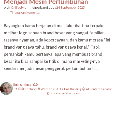
Menjadi Mesin Pertumbuhan
oleh
Onlifestyle
diperbarui pada
24 September 2025
pada
Tinggalkan Komentar
Rahasia
di
Bayangkan kamu berjalan di mal, lalu tiba-tiba terpaku
Balik
melihat logo sebuah brand besar yang sangat familiar —
Sukses
Brand
rasanya nyaman, ada kepercayaan, dan kamu merasa “ini
Besar:
brand yang saya tahu, brand yang saya kenal.” Tapi,
Bagaimana
Marketing
pernahkah kamu bertanya, apa yang membuat brand
Berkembang
besar itu bisa sampai ke titik di mana marketing-nya
Menjadi
sendiri menjadi mesin penggerak pertumbuhan? …
Mesin
Pertumbuhan
iimrohimah15
👩🏻‍🏫 Lecturer
🌐 Website • SEO • Link Building
🤖 AI Content Creator
@ceritaperadabanislam