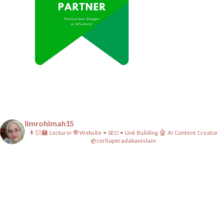
iimrohimah15
👩🏻‍🏫 Lecturer
🌐 Website • SEO • Link Building
🤖 AI Content Creator
@ceritaperadabanislam