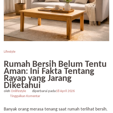
Lifestyle
Rumah Bersih Belum Tentu
Aman: Ini Fakta Tentang
Rayap yang Jarang
Diketahui
oleh
Onlifestyle
diperbarui pada
18 April 2026
pada
Tinggalkan Komentar
Rumah
Bersih
Banyak orang merasa tenang saat rumah terlihat bersih,
Belum