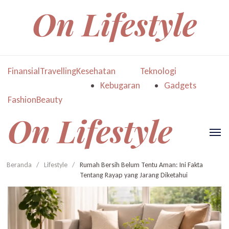
On Lifestyle
Finansial
Travelling
Kesehatan
Teknologi
Kebugaran
Gadgets
Fashion
Beauty
On Lifestyle
Beranda
/
Lifestyle
/
Rumah Bersih Belum Tentu Aman: Ini Fakta
Tentang Rayap yang Jarang Diketahui