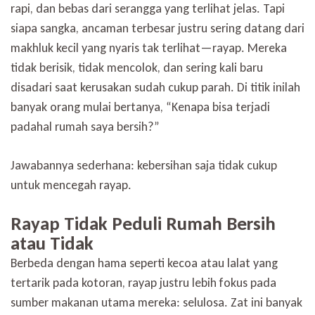
rapi, dan bebas dari serangga yang terlihat jelas. Tapi
Tentu
Aman:
siapa sangka, ancaman terbesar justru sering datang dari
Ini
makhluk kecil yang nyaris tak terlihat—rayap. Mereka
Fakta
Tentang
tidak berisik, tidak mencolok, dan sering kali baru
Rayap
disadari saat kerusakan sudah cukup parah. Di titik inilah
yang
banyak orang mulai bertanya, “Kenapa bisa terjadi
Jarang
Diketahui
padahal rumah saya bersih?”
Jawabannya sederhana: kebersihan saja tidak cukup
untuk mencegah rayap.
Rayap Tidak Peduli Rumah Bersih
atau Tidak
Berbeda dengan hama seperti kecoa atau lalat yang
tertarik pada kotoran, rayap justru lebih fokus pada
sumber makanan utama mereka: selulosa. Zat ini banyak